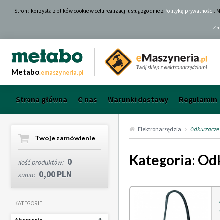
Strona korzysta z plików cookie w celu realizacji usług zgodnie z
Polityką prywatności
. 
Za
Metabo
.emaszyneria.pl
Strona główna
O nas
Warunki dostawy
Regulamin
Elektronarzędzia
Odkurzacze
Twoje zamówienie
Kategoria: Od
0
ilość produktów:
0,00 PLN
suma:
KATEGORIE
Akcesoria