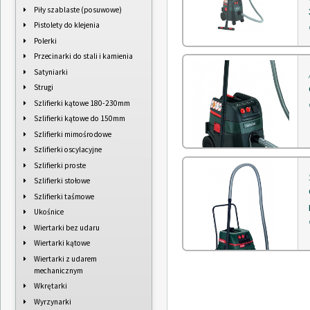
Piły szablaste (posuwowe)
Pistolety do klejenia
Polerki
Przecinarki do stali i kamienia
Satyniarki
Strugi
Szlifierki kątowe 180-230mm
Szlifierki kątowe do 150mm
Szlifierki mimośrodowe
Szlifierki oscylacyjne
Szlifierki proste
Szlifierki stołowe
Szlifierki taśmowe
Ukośnice
Wiertarki bez udaru
Wiertarki kątowe
Wiertarki z udarem
mechanicznym
Wkrętarki
Wyrzynarki