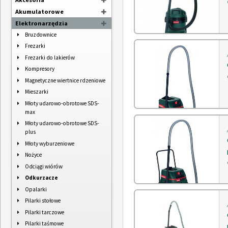
Akumulatorowe
Nożyce do żywopłotu
Elektronarzędzia
Elektromagnetyczne wiertnice
rdzeniowe
Bruzdownice
Ładowarki
Frezarki
Latarki
Frezarki do lakierów
Młoty udarowo-obrotowe SDS-
Kompresory
plus
Magnetyczne wiertnice rdzeniowe
Pilarki tarczowe
Mieszarki
Pistolety do klejenia
Młoty udarowo-obrotowe SDS-
Satyniarki
max
Szlifierki kątowe do 150mm
Młoty udarowo-obrotowe SDS-
Szlifierki proste (palcowe)
plus
Szlifierki taśmowe
Młoty wyburzeniowe
Wiertarko-wkrętarki
Nożyce
akumulatorowe
Odciągi wiórów
Wiertarko-wkrętarki
Odkurzacze
akumulatorowe udarowe
Opalarki
Wyrzynarki
Pilarki stołowe
Zakrętarki udarowe
Pilarki tarczowe
Pilarki taśmowe